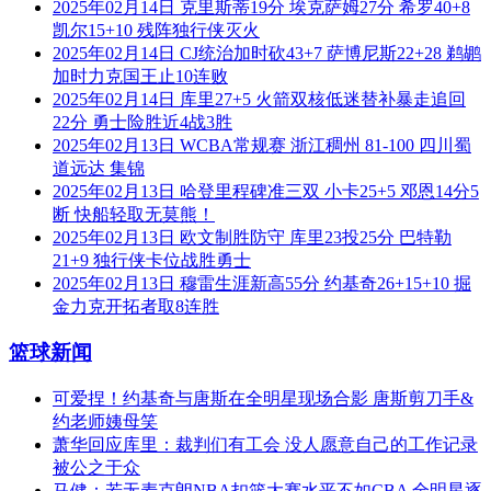
2025年02月14日 克里斯蒂19分 埃克萨姆27分 希罗40+8
凯尔15+10 残阵独行侠灭火
2025年02月14日 CJ统治加时砍43+7 萨博尼斯22+28 鹈鹕
加时力克国王止10连败
2025年02月14日 库里27+5 火箭双核低迷替补暴走追回
22分 勇士险胜近4战3胜
2025年02月13日 WCBA常规赛 浙江稠州 81-100 四川蜀
道远达 集锦
2025年02月13日 哈登里程碑准三双 小卡25+5 邓恩14分5
断 快船轻取无莫熊！
2025年02月13日 欧文制胜防守 库里23投25分 巴特勒
21+9 独行侠卡位战胜勇士
2025年02月13日 穆雷生涯新高55分 约基奇26+15+10 掘
金力克开拓者取8连胜
篮球新闻
可爱捏！约基奇与唐斯在全明星现场合影 唐斯剪刀手&
约老师姨母笑
萧华回应库里：裁判们有工会 没人愿意自己的工作记录
被公之于众
马健：若无麦克朗NBA扣篮大赛水平不如CBA 全明星逐