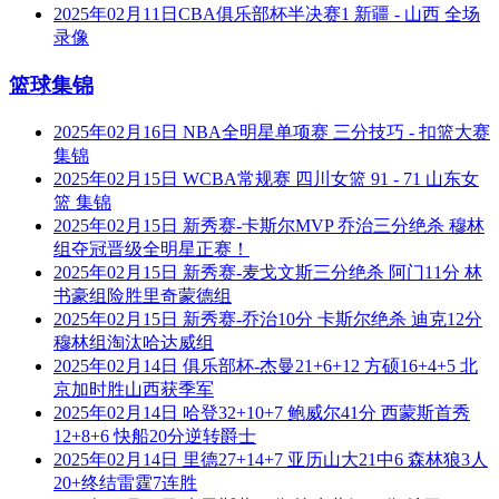
2025年02月11日CBA俱乐部杯半决赛1 新疆 - 山西 全场
录像
篮球集锦
2025年02月16日 NBA全明星单项赛 三分技巧 - 扣篮大赛
集锦
2025年02月15日 WCBA常规赛 四川女篮 91 - 71 山东女
篮 集锦
2025年02月15日 新秀赛-卡斯尔MVP 乔治三分绝杀 穆林
组夺冠晋级全明星正赛！
2025年02月15日 新秀赛-麦戈文斯三分绝杀 阿门11分 林
书豪组险胜里奇蒙德组
2025年02月15日 新秀赛-乔治10分 卡斯尔绝杀 迪克12分
穆林组淘汰哈达威组
2025年02月14日 俱乐部杯-杰曼21+6+12 方硕16+4+5 北
京加时胜山西获季军
2025年02月14日 哈登32+10+7 鲍威尔41分 西蒙斯首秀
12+8+6 快船20分逆转爵士
2025年02月14日 里德27+14+7 亚历山大21中6 森林狼3人
20+终结雷霆7连胜