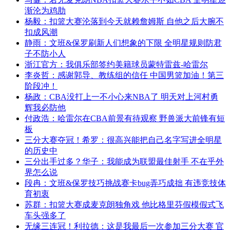
渐沦为鸡肋
杨毅：扣篮大赛沦落到今天就赖詹姆斯 自他之后大腕不
扣成风潮
静雨：文班&保罗刷新人们想象的下限 全明星规则防君
子不防小人
浙江官方：我俱乐部签约美籍球员蒙特雷兹-哈雷尔
李炎哲：感谢郭导、教练组的信任 中国男篮加油！第三
阶段冲！
杨政：CBA没打上一不小心来NBA了 明天对上河村勇
辉我必防他
付政浩：哈雷尔在CBA前景有待观察 野兽派大前锋有短
板
三分大赛夺冠！希罗：很高兴能把自己名字写进全明星
的历史中
三分出手过多？华子：我能成为联盟最佳射手 不在乎外
界怎么说
段冉：文班&保罗技巧挑战赛卡bug弄巧成拙 有违竞技体
育初衷
苏群：扣篮大赛成麦克朗独角戏 他比格里芬假模假式飞
车头强多了
无缘三连冠！利拉德：这是我最后一次参加三分大赛 官