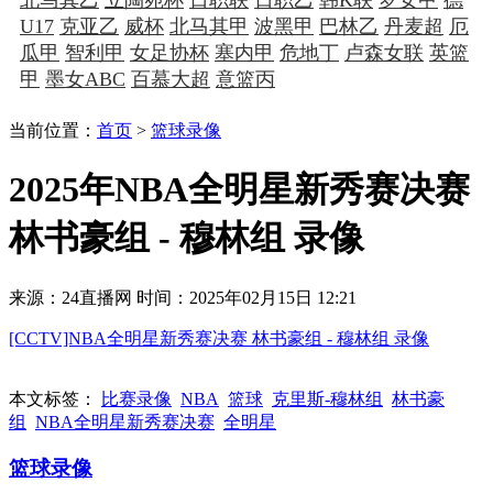
U17
克亚乙
威杯
北马其甲
波黑甲
巴林乙
丹麦超
厄
瓜甲
智利甲
女足协杯
塞内甲
危地丁
卢森女联
英篮
甲
墨女ABC
百慕大超
意篮丙
当前位置：
首页
>
篮球录像
2025年NBA全明星新秀赛决赛
林书豪组 - 穆林组 录像
来源：24直播网
时间：2025年02月15日 12:21
[CCTV]NBA全明星新秀赛决赛 林书豪组 - 穆林组 录像
本文标签：
比赛录像
NBA
篮球
克里斯-穆林组
林书豪
组
NBA全明星新秀赛决赛
全明星
篮球录像