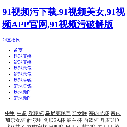
91视频污下载,91视频美女,91视
频APP官网,91视频污破解版
24直播网
首页
足球直播
篮球直播
足球录像
篮球录像
足球集锦
篮球集锦
足球新闻
篮球新闻
中甲
中超
欧联杯
乌尼克联赛
斯女联
塞内足杯
塞内
加尔女杯
萨尔甲
葡联2A杯
波兰杯
西篮杯
丹麦U19
北马其乙
立陶宛杯
日职联
日职乙
韩K联
罗女甲
德