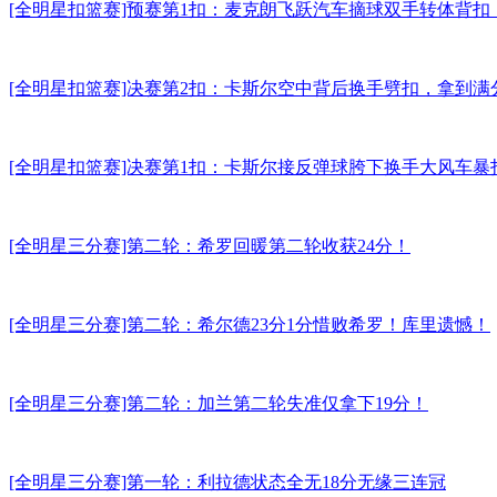
[全明星扣篮赛]预赛第1扣：麦克朗飞跃汽车摘球双手转体背扣，
[全明星扣篮赛]决赛第2扣：卡斯尔空中背后换手劈扣，拿到满分
[全明星扣篮赛]决赛第1扣：卡斯尔接反弹球胯下换手大风车暴扣，得到
[全明星三分赛]第二轮：希罗回暖第二轮收获24分！
[全明星三分赛]第二轮：希尔德23分1分惜败希罗！库里遗憾！
[全明星三分赛]第二轮：加兰第二轮失准仅拿下19分！
[全明星三分赛]第一轮：利拉德状态全无18分无缘三连冠