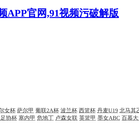
视频APP官网,91视频污破解版
尔女杯
萨尔甲
葡联2A杯
波兰杯
西篮杯
丹麦U19
北马其
女足协杯
塞内甲
危地丁
卢森女联
英篮甲
墨女ABC
百慕大