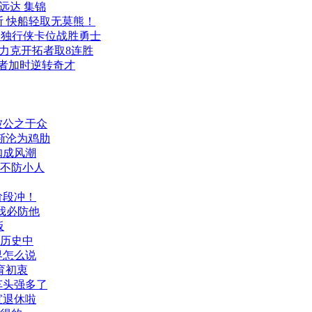
道远达 集锦
 快船轻取无莫熊！
+9 独行侠卡位战胜勇士
 掘金力克开拓者取8连胜
 步行者加时逆转奇才
被公之于众
逐渐沦为鸡肋
扣成风潮
子不防小人
冲！
辉我必防他
板
的历史中
界怎么说
育初衷
车头强多了
宣退休啦