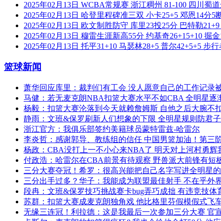
2025年02月13日 WCBA常规赛 浙江稠州 81-100 四川蜀
2025年02月13日 哈登里程碑准三双 小卡25+5 邓恩14分5断
2025年02月13日 欧文制胜防守 库里23投25分 巴特勒21
2025年02月13日 穆雷生涯新高55分 约基奇26+15+10
2025年02月13日 托平31+10 马瑟林28+5 普尔42+5+5
篮球新闻
萧华回应库里：裁判们有工会 没人愿意自己的工作记录
马健：若无麦克朗NBA扣篮大赛水平不如CBA 全明星
杨毅：扣篮大赛沦落到今天就赖詹姆斯 自他之后大腕不
静雨：文班&保罗刷新人们想象的下限 全明星规则防君
浙江官方：我俱乐部签约美籍球员蒙特雷兹-哈雷尔
李炎哲：感谢郭导、教练组的信任 中国男篮加油！第三阶段
杨政：CBA没打上一不小心来NBA了 明天对上河村勇
付政浩：哈雷尔在CBA前景有待观察 野兽派大前锋有短
三分大赛夺冠！希罗：很高兴能把自己名字写进全明星
三分出手过多？华子：我能成为联盟最佳射手 不在乎外
段冉：文班&保罗技巧挑战赛卡bug弄巧成拙 有违竞技体
苏群：扣篮大赛成麦克朗独角戏 他比格里芬假模假式飞
无缘三连冠！利拉德：这是我最后一次参加三分大赛 官