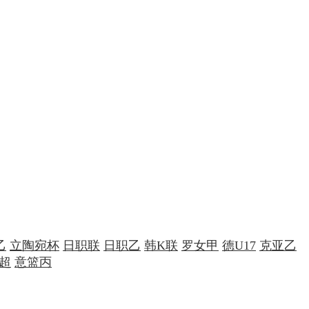
乙
立陶宛杯
日职联
日职乙
韩K联
罗女甲
德U17
克亚乙
超
意篮丙