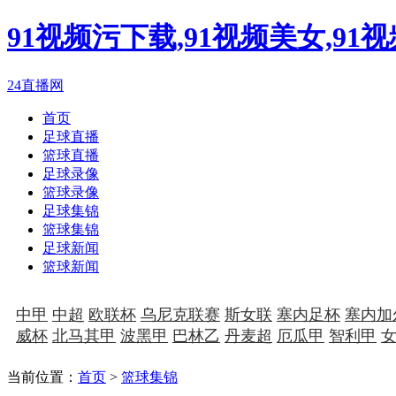
91视频污下载,91视频美女,91
24直播网
首页
足球直播
篮球直播
足球录像
篮球录像
足球集锦
篮球集锦
足球新闻
篮球新闻
中甲
中超
欧联杯
乌尼克联赛
斯女联
塞内足杯
塞内加
威杯
北马其甲
波黑甲
巴林乙
丹麦超
厄瓜甲
智利甲
当前位置：
首页
>
篮球集锦