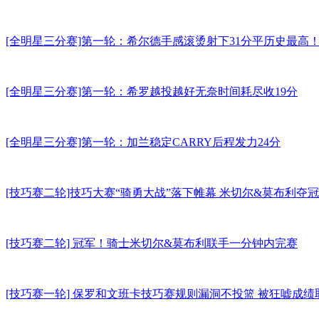
[全明星三分赛]第一轮：希尔德手感滚烫射下31分平历史最高
[全明星三分赛]第一轮：希罗越投越好无奈时间耗尽收19分
[全明星三分赛]第一轮：加兰稳定CARRY后程发力24分
[技巧赛二轮]技巧大赛“骑勇大战”落下帷幕 米切尔&莫布利夺冠
[技巧赛二轮] 冠军！骑士米切尔&莫布利联手一分钟内完赛
[技巧赛一轮] 保罗和文班卡技巧赛规则漏洞不投篮 被狂嘘成绩取