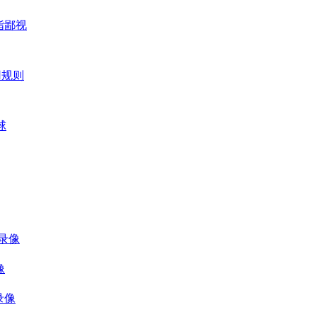
指鄙视
利用规则
球
 录像
像
录像