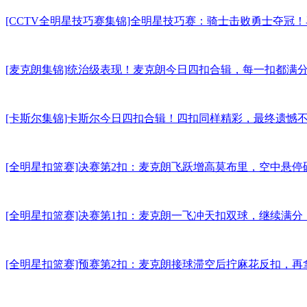
[CCTV全明星技巧赛集锦]全明星技巧赛：骑士击败勇士夺冠
[麦克朗集锦]统治级表现！麦克朗今日四扣合辑，每一扣都满分
[卡斯尔集锦]卡斯尔今日四扣合辑！四扣同样精彩，最终遗憾不敌
[全明星扣篮赛]决赛第2扣：麦克朗飞跃增高莫布里，空中悬停砸
[全明星扣篮赛]决赛第1扣：麦克朗一飞冲天扣双球，继续满分！
[全明星扣篮赛]预赛第2扣：麦克朗接球滞空后拧麻花反扣，再拿满