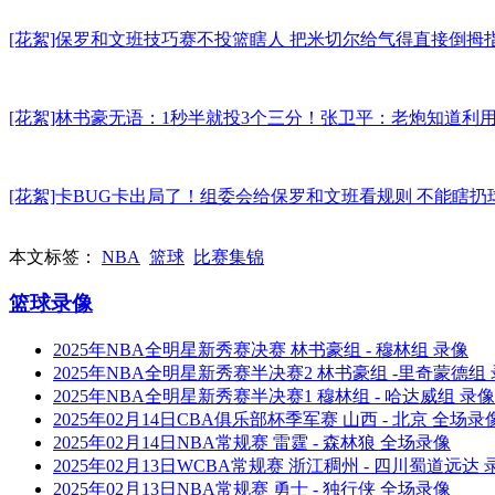
[花絮]保罗和文班技巧赛不投篮瞎人 把米切尔给气得直接倒拇
[花絮]林书豪无语：1秒半就投3个三分！张卫平：老炮知道
[花絮]卡BUG卡出局了！组委会给保罗和文班看规则 不能瞎扔
本文标签：
NBA
篮球
比赛集锦
篮球录像
2025年NBA全明星新秀赛决赛 林书豪组 - 穆林组 录像
2025年NBA全明星新秀赛半决赛2 林书豪组 -里奇蒙德组
2025年NBA全明星新秀赛半决赛1 穆林组 - 哈达威组 录像
2025年02月14日CBA俱乐部杯季军赛 山西 - 北京 全场录
2025年02月14日NBA常规赛 雷霆 - 森林狼 全场录像
2025年02月13日WCBA常规赛 浙江稠州 - 四川蜀道远达 
2025年02月13日NBA常规赛 勇士 - 独行侠 全场录像