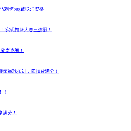
！马刺卡bug被取消资格
！实现扣篮大赛三连冠！
麦克朗！
筐举球扣进，四扣皆满分！
！
分！