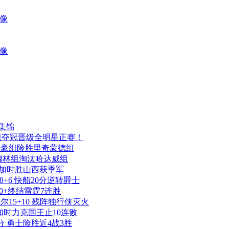
录像
录像
 集锦
林组夺冠晋级全明星正赛！
 林书豪组险胜里奇蒙德组
分 穆林组淘汰哈达威组
 北京加时胜山西获季军
2+8+6 快船20分逆转爵士
人20+终结雷霆7连胜
 凯尔15+10 残阵独行侠灭火
鹈鹕加时力克国王止10连败
2分 勇士险胜近4战3胜