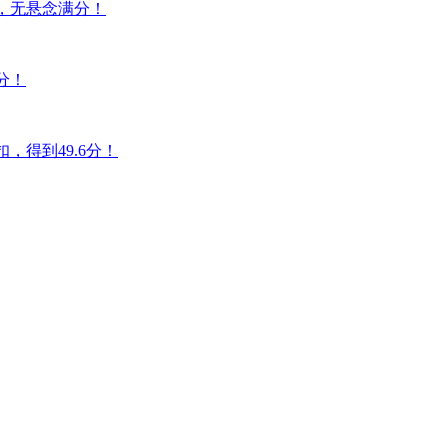
无悬念满分！
！
49.6分！