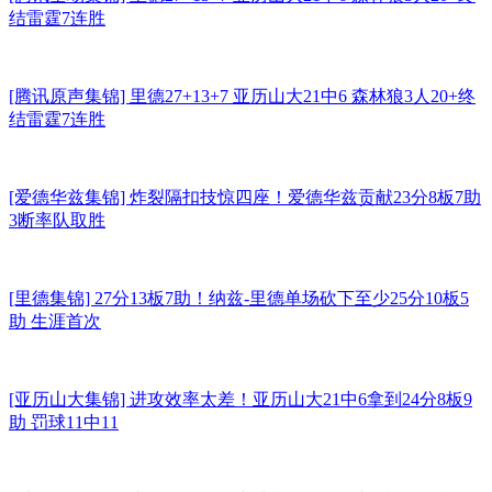
结雷霆7连胜
[腾讯原声集锦] 里德27+13+7 亚历山大21中6 森林狼3人20+终
结雷霆7连胜
[爱德华兹集锦] 炸裂隔扣技惊四座！爱德华兹贡献23分8板7助
3断率队取胜
[里德集锦] 27分13板7助！纳兹-里德单场砍下至少25分10板5
助 生涯首次
[亚历山大集锦] 进攻效率太差！亚历山大21中6拿到24分8板9
助 罚球11中11