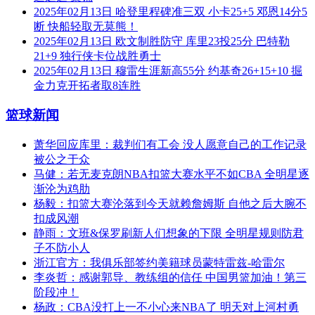
2025年02月13日 哈登里程碑准三双 小卡25+5 邓恩14分5
断 快船轻取无莫熊！
2025年02月13日 欧文制胜防守 库里23投25分 巴特勒
21+9 独行侠卡位战胜勇士
2025年02月13日 穆雷生涯新高55分 约基奇26+15+10 掘
金力克开拓者取8连胜
篮球新闻
萧华回应库里：裁判们有工会 没人愿意自己的工作记录
被公之于众
马健：若无麦克朗NBA扣篮大赛水平不如CBA 全明星逐
渐沦为鸡肋
杨毅：扣篮大赛沦落到今天就赖詹姆斯 自他之后大腕不
扣成风潮
静雨：文班&保罗刷新人们想象的下限 全明星规则防君
子不防小人
浙江官方：我俱乐部签约美籍球员蒙特雷兹-哈雷尔
李炎哲：感谢郭导、教练组的信任 中国男篮加油！第三
阶段冲！
杨政：CBA没打上一不小心来NBA了 明天对上河村勇