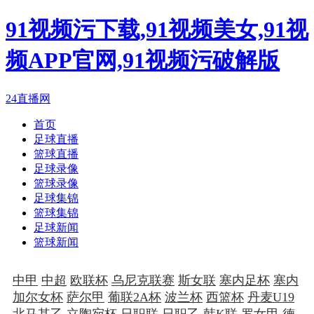
91视频污下载,91视频美女,91视
频APP官网,91视频污破解版
24直播网
首页
足球直播
篮球直播
足球录像
篮球录像
足球集锦
篮球集锦
足球新闻
篮球新闻
中甲
中超
欧联杯
乌尼克联赛
斯女联
塞内足杯
塞内
加尔女杯
萨尔甲
葡联2A杯
波兰杯
西篮杯
丹麦U19
北马其乙
立陶宛杯
日职联
日职乙
韩K联
罗女甲
德