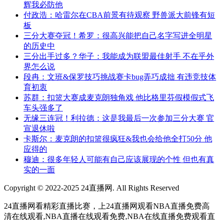
辉我必防他
付政浩：哈雷尔在CBA前景有待观察 野兽派大前锋有短
板
三分大赛夺冠！希罗：很高兴能把自己名字写进全明星
的历史中
三分出手过多？华子：我能成为联盟最佳射手 不在乎外
界怎么说
段冉：文班&保罗技巧挑战赛卡bug弄巧成拙 有违竞技体
育初衷
苏群：扣篮大赛成麦克朗独角戏 他比格里芬假模假式飞
车头强多了
无缘三连冠！利拉德：这是我最后一次参加三分大赛 官
宣退休啦
卡斯尔：麦克朗的扣篮很疯狂&我也会给他全打50分 他
应得的
穆迪：很多年轻人可能有自己应该展现的个性 但也有真
实的一面
Copyright © 2022-2025 24直播网. All Rights Reserved
网站地图
24直播网看精彩直播比赛，上24直播网观看NBA直播免费高
清在线观看,NBA直播在线观看免费,NBA在线直播免费观看直