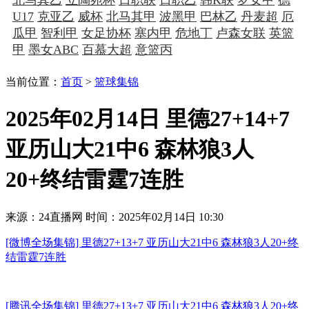
U17
克亚乙
威杯
北马其甲
波黑甲
巴林乙
丹麦超
厄
瓜甲
智利甲
女足协杯
塞内甲
危地丁
卢森女联
英篮
甲
墨女ABC
百慕大超
意篮丙
当前位置：
首页
>
篮球集锦
2025年02月14日 里德27+14+7
亚历山大21中6 森林狼3人
20+终结雷霆7连胜
来源：24直播网
时间：2025年02月14日 10:30
[微博全场集锦] 里德27+13+7 亚历山大21中6 森林狼3人20+终
结雷霆7连胜
[腾讯全场集锦] 里德27+13+7 亚历山大21中6 森林狼3人20+终