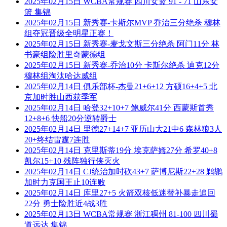
2025年02月15日 WCBA常规赛 四川女篮 91 - 71 山东女
篮 集锦
2025年02月15日 新秀赛-卡斯尔MVP 乔治三分绝杀 穆林
组夺冠晋级全明星正赛！
2025年02月15日 新秀赛-麦戈文斯三分绝杀 阿门11分 林
书豪组险胜里奇蒙德组
2025年02月15日 新秀赛-乔治10分 卡斯尔绝杀 迪克12分
穆林组淘汰哈达威组
2025年02月14日 俱乐部杯-杰曼21+6+12 方硕16+4+5 北
京加时胜山西获季军
2025年02月14日 哈登32+10+7 鲍威尔41分 西蒙斯首秀
12+8+6 快船20分逆转爵士
2025年02月14日 里德27+14+7 亚历山大21中6 森林狼3人
20+终结雷霆7连胜
2025年02月14日 克里斯蒂19分 埃克萨姆27分 希罗40+8
凯尔15+10 残阵独行侠灭火
2025年02月14日 CJ统治加时砍43+7 萨博尼斯22+28 鹈鹕
加时力克国王止10连败
2025年02月14日 库里27+5 火箭双核低迷替补暴走追回
22分 勇士险胜近4战3胜
2025年02月13日 WCBA常规赛 浙江稠州 81-100 四川蜀
道远达 集锦