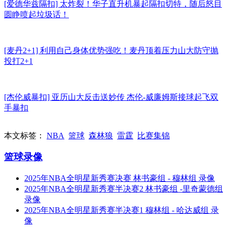
[爱德华兹隔扣] 太炸裂！华子直升机暴起隔扣切特，随后怒目
圆睁喷起垃圾话！
[麦丹2+1] 利用自己身体优势强吃！麦丹顶着压力山大防守抛
投打2+1
[杰伦威暴扣] 亚历山大反击送妙传 杰伦-威廉姆斯接球起飞双
手暴扣
本文标签：
NBA
篮球
森林狼
雷霆
比赛集锦
篮球录像
2025年NBA全明星新秀赛决赛 林书豪组 - 穆林组 录像
2025年NBA全明星新秀赛半决赛2 林书豪组 -里奇蒙德组
录像
2025年NBA全明星新秀赛半决赛1 穆林组 - 哈达威组 录
像