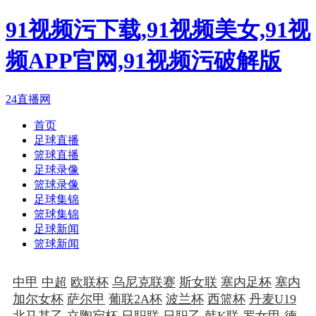
91视频污下载,91视频美女,91视
频APP官网,91视频污破解版
24直播网
首页
足球直播
篮球直播
足球录像
篮球录像
足球集锦
篮球集锦
足球新闻
篮球新闻
中甲
中超
欧联杯
乌尼克联赛
斯女联
塞内足杯
塞内
加尔女杯
萨尔甲
葡联2A杯
波兰杯
西篮杯
丹麦U19
北马其乙
立陶宛杯
日职联
日职乙
韩K联
罗女甲
德