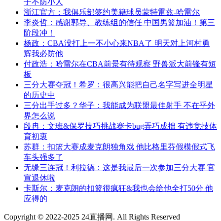
子不防小人
浙江官方：我俱乐部签约美籍球员蒙特雷兹-哈雷尔
李炎哲：感谢郭导、教练组的信任 中国男篮加油！第三
阶段冲！
杨政：CBA没打上一不小心来NBA了 明天对上河村勇
辉我必防他
付政浩：哈雷尔在CBA前景有待观察 野兽派大前锋有短
板
三分大赛夺冠！希罗：很高兴能把自己名字写进全明星
的历史中
三分出手过多？华子：我能成为联盟最佳射手 不在乎外
界怎么说
段冉：文班&保罗技巧挑战赛卡bug弄巧成拙 有违竞技体
育初衷
苏群：扣篮大赛成麦克朗独角戏 他比格里芬假模假式飞
车头强多了
无缘三连冠！利拉德：这是我最后一次参加三分大赛 官
宣退休啦
卡斯尔：麦克朗的扣篮很疯狂&我也会给他全打50分 他
应得的
Copyright © 2022-2025 24直播网. All Rights Reserved
网站地图