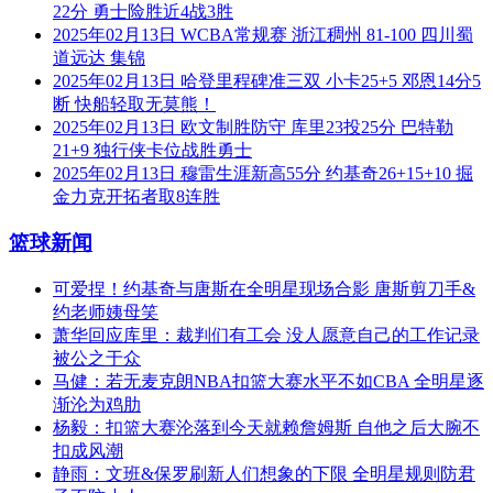
22分 勇士险胜近4战3胜
2025年02月13日 WCBA常规赛 浙江稠州 81-100 四川蜀
道远达 集锦
2025年02月13日 哈登里程碑准三双 小卡25+5 邓恩14分5
断 快船轻取无莫熊！
2025年02月13日 欧文制胜防守 库里23投25分 巴特勒
21+9 独行侠卡位战胜勇士
2025年02月13日 穆雷生涯新高55分 约基奇26+15+10 掘
金力克开拓者取8连胜
篮球新闻
可爱捏！约基奇与唐斯在全明星现场合影 唐斯剪刀手&
约老师姨母笑
萧华回应库里：裁判们有工会 没人愿意自己的工作记录
被公之于众
马健：若无麦克朗NBA扣篮大赛水平不如CBA 全明星逐
渐沦为鸡肋
杨毅：扣篮大赛沦落到今天就赖詹姆斯 自他之后大腕不
扣成风潮
静雨：文班&保罗刷新人们想象的下限 全明星规则防君