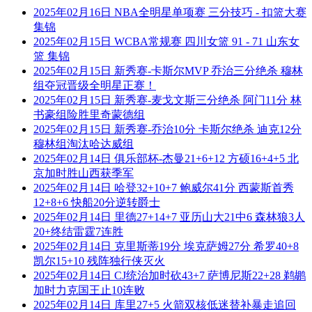
2025年02月16日 NBA全明星单项赛 三分技巧 - 扣篮大赛
集锦
2025年02月15日 WCBA常规赛 四川女篮 91 - 71 山东女
篮 集锦
2025年02月15日 新秀赛-卡斯尔MVP 乔治三分绝杀 穆林
组夺冠晋级全明星正赛！
2025年02月15日 新秀赛-麦戈文斯三分绝杀 阿门11分 林
书豪组险胜里奇蒙德组
2025年02月15日 新秀赛-乔治10分 卡斯尔绝杀 迪克12分
穆林组淘汰哈达威组
2025年02月14日 俱乐部杯-杰曼21+6+12 方硕16+4+5 北
京加时胜山西获季军
2025年02月14日 哈登32+10+7 鲍威尔41分 西蒙斯首秀
12+8+6 快船20分逆转爵士
2025年02月14日 里德27+14+7 亚历山大21中6 森林狼3人
20+终结雷霆7连胜
2025年02月14日 克里斯蒂19分 埃克萨姆27分 希罗40+8
凯尔15+10 残阵独行侠灭火
2025年02月14日 CJ统治加时砍43+7 萨博尼斯22+28 鹈鹕
加时力克国王止10连败
2025年02月14日 库里27+5 火箭双核低迷替补暴走追回