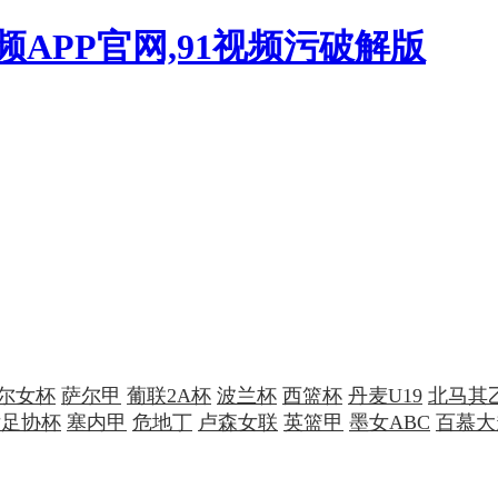
视频APP官网,91视频污破解版
尔女杯
萨尔甲
葡联2A杯
波兰杯
西篮杯
丹麦U19
北马其
女足协杯
塞内甲
危地丁
卢森女联
英篮甲
墨女ABC
百慕大