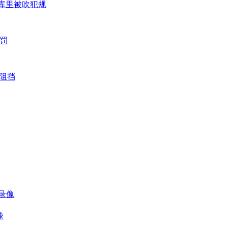
防库里被吹犯规
加罚
可阻挡
 录像
像