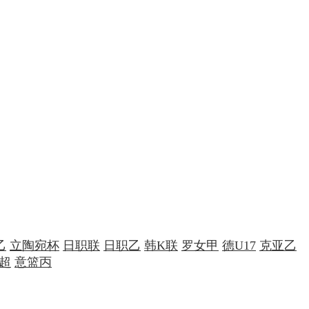
乙
立陶宛杯
日职联
日职乙
韩K联
罗女甲
德U17
克亚乙
超
意篮丙