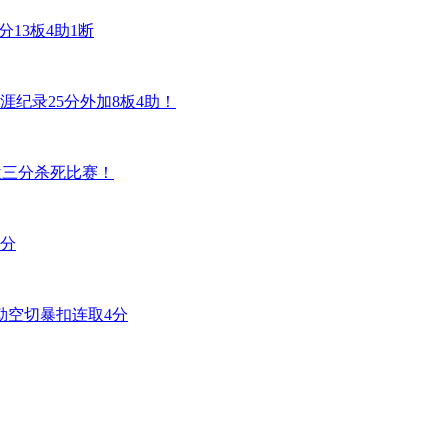
10分13板4助1断
纪录25分外加8板4助！
分杀死比赛！
比分
特勒空切暴扣连取4分