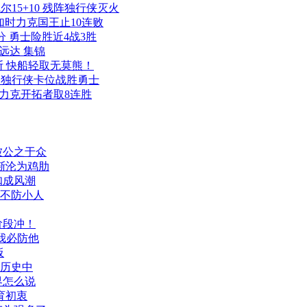
 凯尔15+10 残阵独行侠灭火
鹈鹕加时力克国王止10连败
2分 勇士险胜近4战3胜
道远达 集锦
 快船轻取无莫熊！
+9 独行侠卡位战胜勇士
 掘金力克开拓者取8连胜
录被公之于众
逐渐沦为鸡肋
扣成风潮
子不防小人
冲！
辉我必防他
板
的历史中
外界怎么说
体育初衷