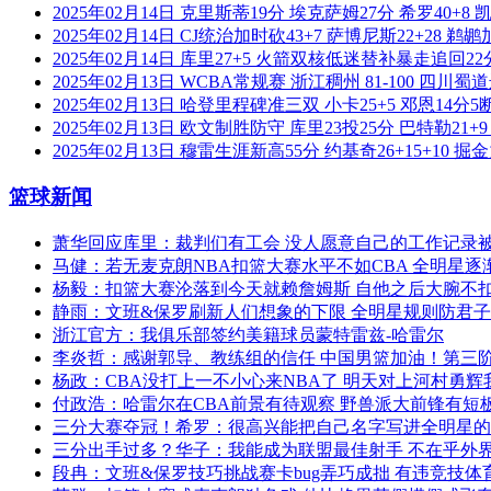
2025年02月14日 克里斯蒂19分 埃克萨姆27分 希罗40+8
2025年02月14日 CJ统治加时砍43+7 萨博尼斯22+28 
2025年02月14日 库里27+5 火箭双核低迷替补暴走追回2
2025年02月13日 WCBA常规赛 浙江稠州 81-100 四川蜀
2025年02月13日 哈登里程碑准三双 小卡25+5 邓恩14分5断
2025年02月13日 欧文制胜防守 库里23投25分 巴特勒21
2025年02月13日 穆雷生涯新高55分 约基奇26+15+10
篮球新闻
萧华回应库里：裁判们有工会 没人愿意自己的工作记
马健：若无麦克朗NBA扣篮大赛水平不如CBA 全明星
杨毅：扣篮大赛沦落到今天就赖詹姆斯 自他之后大腕不
静雨：文班&保罗刷新人们想象的下限 全明星规则防君
浙江官方：我俱乐部签约美籍球员蒙特雷兹-哈雷尔
李炎哲：感谢郭导、教练组的信任 中国男篮加油！第三阶段
杨政：CBA没打上一不小心来NBA了 明天对上河村勇
付政浩：哈雷尔在CBA前景有待观察 野兽派大前锋有短
三分大赛夺冠！希罗：很高兴能把自己名字写进全明星
三分出手过多？华子：我能成为联盟最佳射手 不在乎
段冉：文班&保罗技巧挑战赛卡bug弄巧成拙 有违竞技