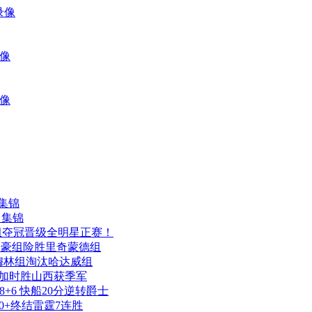
录像
录像
录像
 集锦
篮 集锦
夺冠晋级全明星正赛！
 林书豪组险胜里奇蒙德组
分 穆林组淘汰哈达威组
 北京加时胜山西获季军
2+8+6 快船20分逆转爵士
人20+终结雷霆7连胜