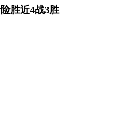
士险胜近4战3胜