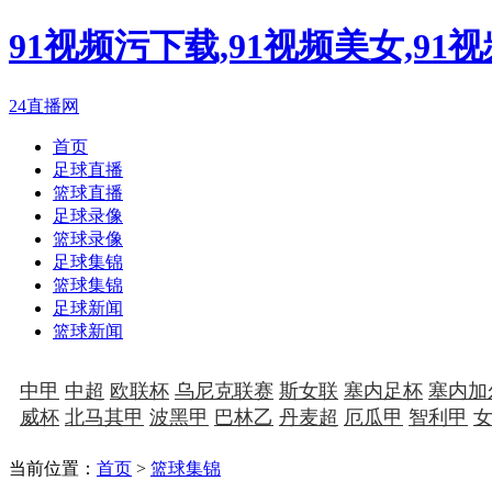
91视频污下载,91视频美女,91
24直播网
首页
足球直播
篮球直播
足球录像
篮球录像
足球集锦
篮球集锦
足球新闻
篮球新闻
中甲
中超
欧联杯
乌尼克联赛
斯女联
塞内足杯
塞内加
威杯
北马其甲
波黑甲
巴林乙
丹麦超
厄瓜甲
智利甲
当前位置：
首页
>
篮球集锦