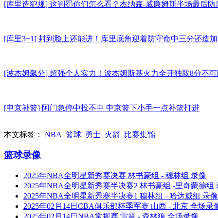
[库里造犯规] 这判罚你们怎么看？杰纳森-威廉姆斯半场最后
[库里3+1] 封到脸上还能进！库里底角迎着防守命中三分还造
[波杰姆飙分] 超强个人实力！波杰姆斯基火力全开独取8分不
[申京补篮] 阿门急停中投不中 申京篮下小手一点补篮打进
本文标签：
NBA
篮球
勇士
火箭
比赛集锦
篮球录像
2025年NBA全明星新秀赛决赛 林书豪组 - 穆林组 录像
2025年NBA全明星新秀赛半决赛2 林书豪组 -里奇蒙德组
2025年NBA全明星新秀赛半决赛1 穆林组 - 哈达威组 录像
2025年02月14日CBA俱乐部杯季军赛 山西 - 北京 全场录
2025年02月14日NBA常规赛 雷霆 - 森林狼 全场录像