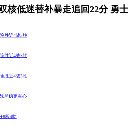
5 火箭双核低迷替补暴走追回22分 勇
士险胜近4战3胜
士险胜近4战3胜
士险胜近4战3胜
节主导战局稳定军心
分8板4助