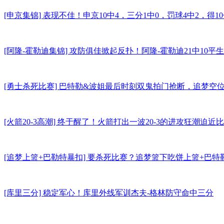
[申京集锦] 表现不佳！申京10中4，三分1中0，罚球4中2，得
[阿隆-霍勒迪集锦] 攻防俱佳掀起反扑！阿隆-霍勒迪21中10平生涯
[勇士杀死比赛] 巴特勒&波姐最后时刻双鬼拍门抢断，追梦空位三
[火箭20-3高潮] 终于醒了！火箭打出一波20-3的进攻狂潮迫近
[追梦上篮+巴勒特暴扣] 要杀死比赛？追梦篮下吃饼上篮+巴
[库里三分] 稳定军心！库里外线军训杰夫-格林防守命中三分