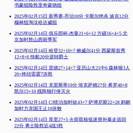
书豪组险胜里奇蒙德组
2025年02月15日 新秀赛-乔治10分 卡斯尔绝杀 迪克12分
穆林组淘汰哈达威组
2025年02月14日 俱乐部杯-杰曼21+6+12 方硕16+4+5 北
京加时胜山西获季军
2025年02月14日 哈登32+10+7 鲍威尔41分 西蒙斯首秀
12+8+6 快船20分逆转爵士
2025年02月14日 里德27+14+7 亚历山大21中6 森林狼3人
20+终结雷霆7连胜
2025年02月14日 克里斯蒂19分 埃克萨姆27分 希罗40+8
凯尔15+10 残阵独行侠灭火
2025年02月14日 CJ统治加时砍43+7 萨博尼斯22+28 鹈鹕
加时力克国王止10连败
2025年02月14日 库里27+5 火箭双核低迷替补暴走追回
22分 勇士险胜近4战3胜