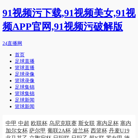
91视频污下载,91视频美女,91视
频APP官网,91视频污破解版
24直播网
首页
足球直播
篮球直播
足球录像
篮球录像
足球集锦
篮球集锦
足球新闻
篮球新闻
中甲
中超
欧联杯
乌尼克联赛
斯女联
塞内足杯
塞内
加尔女杯
萨尔甲
葡联2A杯
波兰杯
西篮杯
丹麦U19
北马其乙
立陶宛杯
日职联
日职乙
韩K联
罗女甲
德