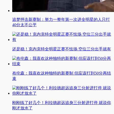
追梦抨击新赛制：努力一整年第一次进全明星的人只打
40分太不公平
还是稳！克内克特全明星正赛不怯场 空位三分出手就有
布伦森：我喜欢这种独特的新赛制 但应该打到50分再结
束
刚刚练了好几个！利拉德超远追身三分射进打停 就说你
刚才放水了