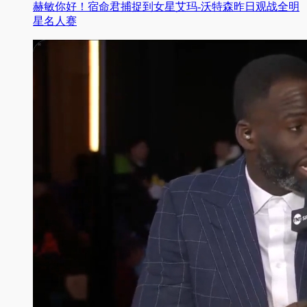
赫敏你好！宿命君捕捉到女星艾玛-沃特森昨日观战全明
星名人赛