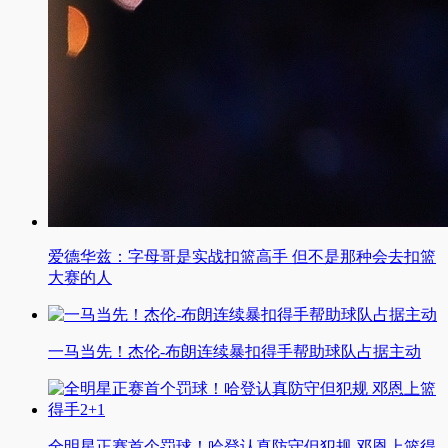
爱德华兹：字母哥是实战扣篮高手 但不是那种会去扣篮
大赛的人
一马当先！杰伦-布朗连续暴扣得手帮助球队占据主动
全明星正赛首个罚球！哈登认真防守但犯规 邓恩上篮得