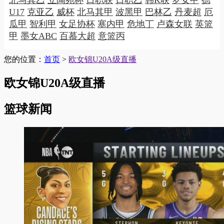
U17
克亚乙
威杯
北马其甲
波黑甲
巴林乙
丹麦超
厄
瓜甲
智利甲
女足协杯
塞内甲
危地丁
卢森女联
英篮
甲
墨女ABC
百慕大超
意篮丙
您的位置：
首页
>
欧女锦U20A级直播
欧女锦U20A级直播
篮球新闻