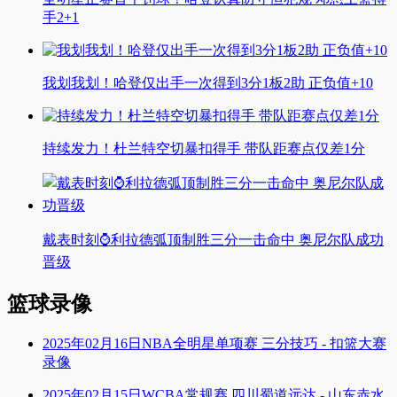
手2+1
我划我划！哈登仅出手一次得到3分1板2助 正负值+10
持续发力！杜兰特空切暴扣得手 带队距赛点仅差1分
戴表时刻⌚利拉德弧顶制胜三分一击命中 奥尼尔队成功
晋级
篮球录像
2025年02月16日NBA全明星单项赛 三分技巧 - 扣篮大赛
录像
2025年02月15日WCBA常规赛 四川蜀道远达 - 山东赤水