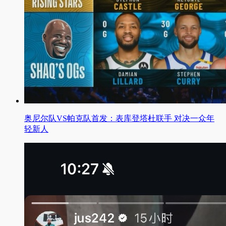
奥尼尔队VS帕克队首发：表库登塔杜联手 对决一众年
轻新人