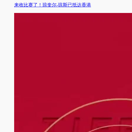
来收比赛了！琼奎尔-琼斯已抵达香港