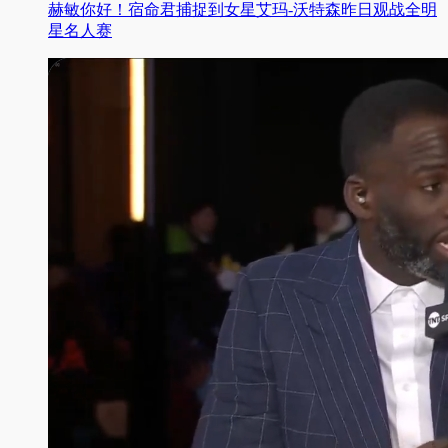
赫敏你好！宿命君捕捉到女星艾玛-沃特森昨日观战全明
星名人赛