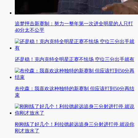
追梦抨击新赛制：努力一整年第一次进全明星的人只打
40分太不公平
还是稳！克内克特全明星正赛不怯场 空位三分出手就有
布伦森：我喜欢这种独特的新赛制 但应该打到50分再结
束
刚刚练了好几个！利拉德超远追身三分射进打停 就说你
刚才放水了