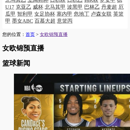
U17
克亚乙
威杯
北马其甲
波黑甲
巴林乙
丹麦超
厄
瓜甲
智利甲
女足协杯
塞内甲
危地丁
卢森女联
英篮
甲
墨女ABC
百慕大超
意篮丙
您的位置：
首页
>
女欧锦预直播
女欧锦预直播
篮球新闻