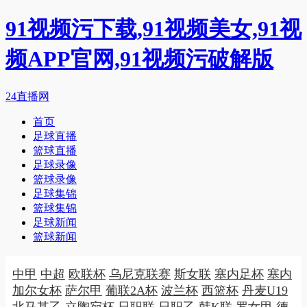
91视频污下载,91视频美女,91视
频APP官网,91视频污破解版
24直播网
首页
足球直播
篮球直播
足球录像
篮球录像
足球集锦
篮球集锦
足球新闻
篮球新闻
中甲
中超
欧联杯
乌尼克联赛
斯女联
塞内足杯
塞内
加尔女杯
萨尔甲
葡联2A杯
波兰杯
西篮杯
丹麦U19
北马其乙
立陶宛杯
日职联
日职乙
韩K联
罗女甲
德