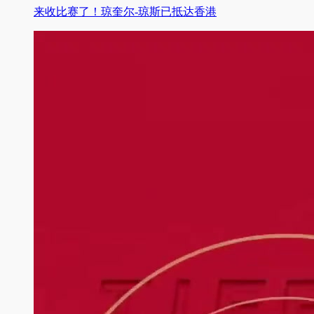
来收比赛了！琼奎尔-琼斯已抵达香港