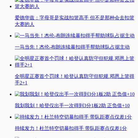
爱德华兹：字母哥是实战扣篮高手 但不是那种会去扣篮
大赛的人
一马当先！杰伦-布朗连续暴扣得手帮助球队占据主动
全明星正赛首个罚球！哈登认真防守但犯规 邓恩上篮得
手2+1
我划我划！哈登仅出手一次得到3分1板2助 正负值+10
持续发力！杜兰特空切暴扣得手 带队距赛点仅差1分