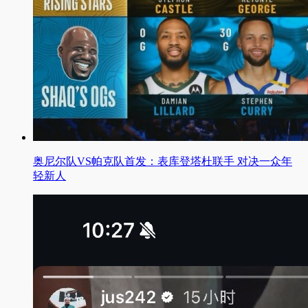
奥尼尔队VS帕克队首发：表库登塔杜联手 对决一众年
轻新人